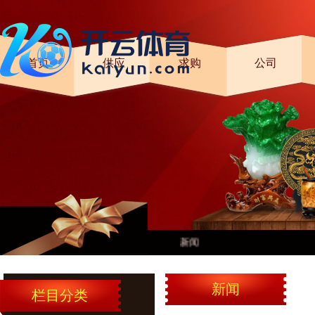
首页
供应
求购
公司
新闻
新闻
栏目分类