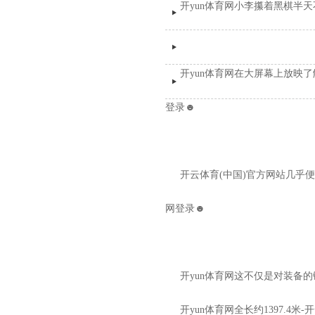
开yun体育网小李攥着黑棋半天
开yun体育网在大屏幕上放映了
登录☻
开云体育(中国)官方网站几乎便
网登录☻
开yun体育网这不仅是对装备的
开yun体育网全长约1397.4