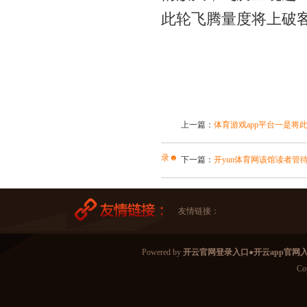
此轮飞腾量度将上破客
上一篇：
体育游戏app平台一是将此
录☻
下一篇：
开yun体育网该馆读者管
友情链接：
Powered by
开云官网登录入口●开云app官网
Co